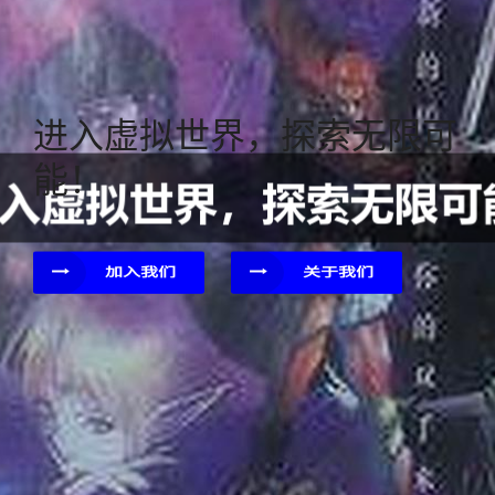
进入虚拟世界，探索无限可
能！
加入我们
关于我们