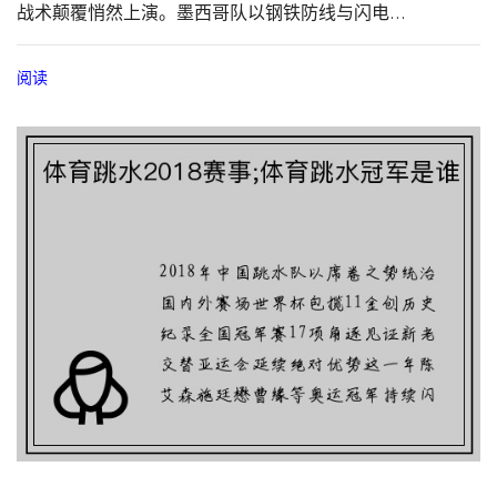
战术颠覆悄然上演。墨西哥队以钢铁防线与闪电...
阅读