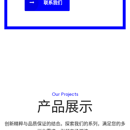
联系我们
Our Projects
产品展示
创新精粹与品质保证的结合。探索我们的系列，满足您的多