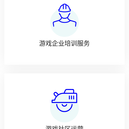
游戏企业培训服务