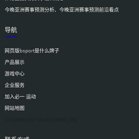
今晚亚洲赛事预测分析、今晚亚洲赛事预测前沿看点
导航
网页版bsport是什么牌子
产品展示
游戏中心
企业服务
加入必一·运动
网站地图
template not found:link888.php