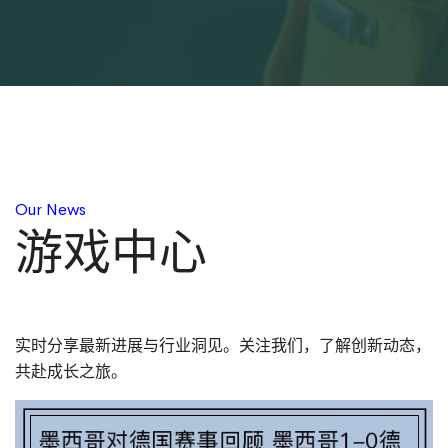
Our News
游戏中心
实时分享最新进展与行业洞见。关注我们，了解创新动态，
共赴成长之旅。