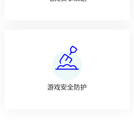
游戏安全防护