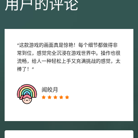
用户的评论
“这款游戏的画面真是惊艳！每个细节都做得非
常到位，感觉完全沉浸在游戏世界中。操作也很
流畅，给人一种轻松上手又充满挑战的感觉，太
棒了！”
闻皎月